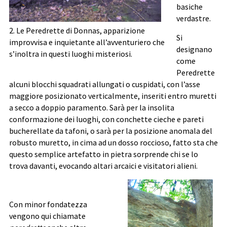
basiche
verdastre.
2. Le Peredrette di Donnas, apparizione
Si
improvvisa e inquietante all’avventuriero che
designano
s’inoltra in questi luoghi misteriosi.
come
Peredrette
alcuni blocchi squadrati allungati o cuspidati, con l’asse
maggiore posizionato verticalmente, inseriti entro muretti
a secco a doppio paramento. Sarà per la insolita
conformazione dei luoghi, con conchette cieche e pareti
bucherellate da tafoni, o sarà per la posizione anomala del
robusto muretto, in cima ad un dosso roccioso, fatto sta che
questo semplice artefatto in pietra sorprende chi se lo
trova davanti, evocando altari arcaici e visitatori alieni.
Con minor fondatezza
vengono qui chiamate