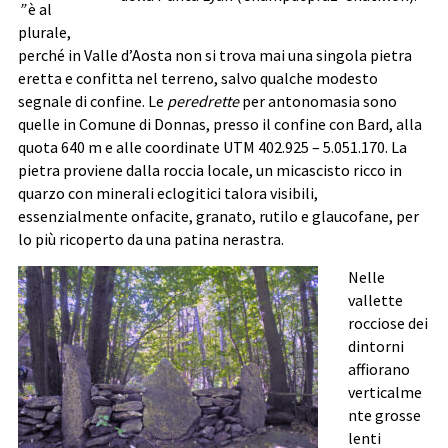
”
è al
plurale,
perché in Valle d’Aosta non si trova mai una singola pietra
eretta e confitta nel terreno, salvo qualche modesto
segnale di confine. Le
peredrette
per antonomasia sono
quelle in Comune di Donnas, presso il confine con Bard, alla
quota 640 m e alle coordinate UTM 402.925 – 5.051.170. La
pietra proviene dalla roccia locale, un micascisto ricco in
quarzo con minerali eclogitici talora visibili,
essenzialmente onfacite, granato, rutilo e glaucofane, per
lo più ricoperto da una patina nerastra.
Nelle
vallette
rocciose dei
dintorni
affiorano
verticalme
nte grosse
lenti