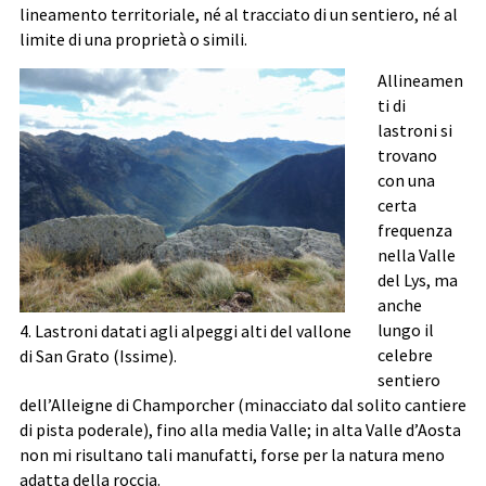
lineamento territoriale, né al tracciato di un sentiero, né al
limite di una proprietà o simili.
Allineamen
ti di
lastroni si
trovano
con una
certa
frequenza
nella Valle
del Lys, ma
anche
lungo il
4. Lastroni datati agli alpeggi alti del vallone
celebre
di San Grato (Issime).
sentiero
dell’Alleigne di Champorcher (minacciato dal solito cantiere
di pista poderale), fino alla media Valle; in alta Valle d’Aosta
non mi risultano tali manufatti, forse per la natura meno
adatta della roccia.