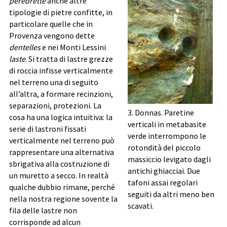
peredrette
anche altre
tipologie di pietre confitte, in
particolare quelle che in
Provenza vengono dette
dentelles
e nei Monti Lessini
laste
. Si tratta di lastre grezze
di roccia infisse verticalmente
nel terreno una di seguito
all’altra, a formare recinzioni,
separazioni, protezioni. La
3. Donnas. Paretine
cosa ha una logica intuitiva: la
verticali in metabasite
serie di lastroni fissati
verde interrompono le
verticalmente nel terreno può
rotondità del piccolo
rappresentare una alternativa
massiccio levigato dagli
sbrigativa alla costruzione di
antichi ghiacciai. Due
un muretto a secco. In realtà
tafoni assai regolari
qualche dubbio rimane, perché
seguiti da altri meno ben
nella nostra regione sovente la
scavati.
fila delle lastre non
corrisponde ad alcun