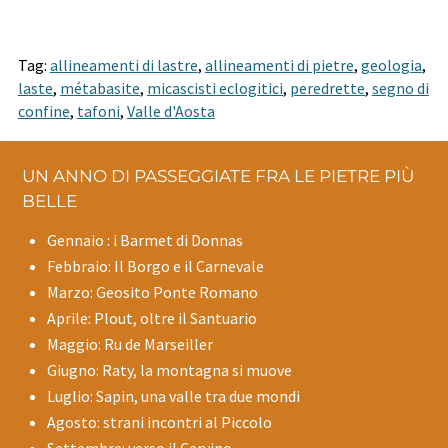
Tag:
allineamenti di lastre
,
allineamenti di pietre
,
geologia
,
laste
,
métabasite
,
micascisti eclogitici
,
peredrette
,
segno di
confine
,
tafoni
,
Valle d'Aosta
UN ANNO DI PASSEGGIATE FRA LE PIETRE PIÙ
BELLE
Gennaio : i Barmet di Donnas
Febbraio: Il Borgo e il Carnevale
Marzo: Geosito Ponte Romano
Aprile: Plout, oltre il Santuario
Maggio: Ru de Marseiller
Giugno: Raty, la montagna si muove
Luglio: Sapin, una valle tra due mondi
Agosto: strani incontri al Piccolo
Settembre: verso il Cervino