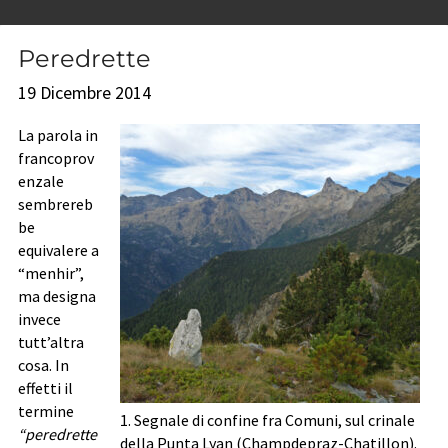
Peredrette
19 Dicembre 2014
La parola in
francoprov
enzale
sembrereb
be
equivalere a
“menhir”,
ma designa
invece
tutt’altra
cosa. In
effetti il
termine
1. Segnale di confine fra Comuni, sul crinale
“peredrette
della Punta Lyan (Champdepraz-Chatillon).