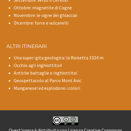
Ottobre: magnetite di Cogne
Novembre: le vigne dei ghiacciai
Dicembre: forre e vulcanelli
ALTRI ITINERARI
Una super-gita geologica: la Roisetta 3324 m
Occhio agli inghiottitoi!
Antiche battaglie e inghiottitoi
Geospettacolo al Parco Mont Avic
Manganese! ed esplodono i colori
Quest'opera è distribuita con Licenza
Creative Commons