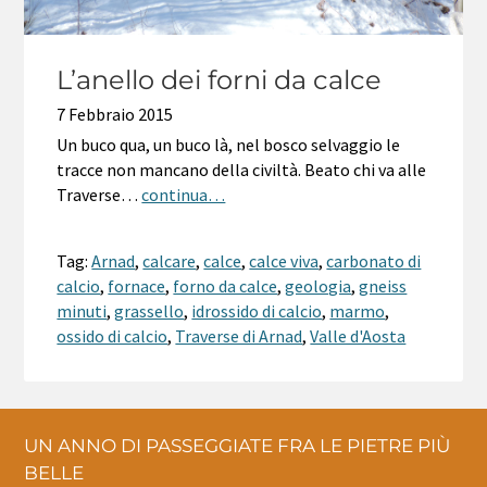
L’anello dei forni da calce
7 Febbraio 2015
Un buco qua, un buco là, nel bosco selvaggio le
tracce non mancano della civiltà. Beato chi va alle
Traverse…
continua…
Tag:
Arnad
,
calcare
,
calce
,
calce viva
,
carbonato di
calcio
,
fornace
,
forno da calce
,
geologia
,
gneiss
minuti
,
grassello
,
idrossido di calcio
,
marmo
,
ossido di calcio
,
Traverse di Arnad
,
Valle d'Aosta
UN ANNO DI PASSEGGIATE FRA LE PIETRE PIÙ
BELLE