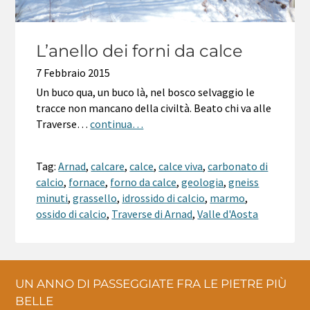
L’anello dei forni da calce
7 Febbraio 2015
Un buco qua, un buco là, nel bosco selvaggio le
tracce non mancano della civiltà. Beato chi va alle
Traverse…
continua…
Tag:
Arnad
,
calcare
,
calce
,
calce viva
,
carbonato di
calcio
,
fornace
,
forno da calce
,
geologia
,
gneiss
minuti
,
grassello
,
idrossido di calcio
,
marmo
,
ossido di calcio
,
Traverse di Arnad
,
Valle d'Aosta
UN ANNO DI PASSEGGIATE FRA LE PIETRE PIÙ
BELLE