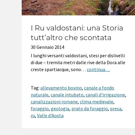
I Ru valdostani: una Storia
tutt’altro che scontata
30 Gennaio 2014
I lunghi versanti valdostani, stesi per dislivelli
di due – tremila metri dalle rive della Dora alle
creste spartiacque, sono…
continua…
Tag:
allevamento bovino
,
canale a fondo
naturale
,
canale intubato
,
canali d'irrigazione
,
canalizzazioni romane
,
clima medievale
,
foraggio
,
geologia
,
prato da foraggio
,
presa
,
ru
,
Valle d'Aosta