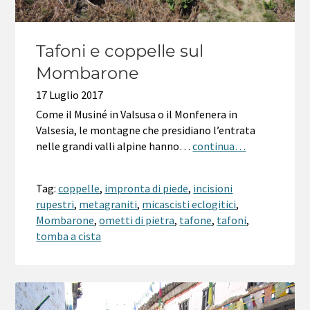
Tafoni e coppelle sul
Mombarone
17 Luglio 2017
Come il Musiné in Valsusa o il Monfenera in
Valsesia, le montagne che presidiano l’entrata
nelle grandi valli alpine hanno…
continua…
Tag:
coppelle
,
impronta di piede
,
incisioni
rupestri
,
metagraniti
,
micascisti eclogitici
,
Mombarone
,
ometti di pietra
,
tafone
,
tafoni
,
tomba a cista