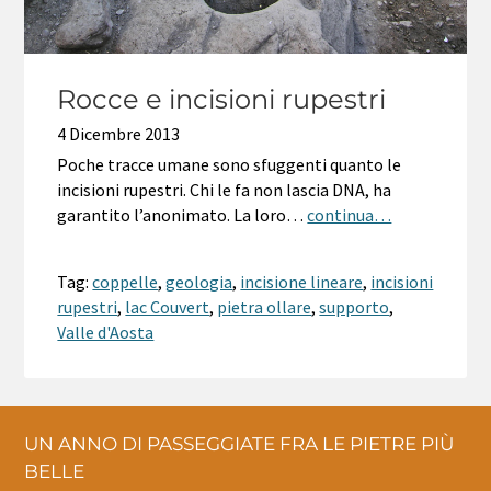
Rocce e incisioni rupestri
4 Dicembre 2013
Poche tracce umane sono sfuggenti quanto le
incisioni rupestri. Chi le fa non lascia DNA, ha
garantito l’anonimato. La loro…
continua…
Tag:
coppelle
,
geologia
,
incisione lineare
,
incisioni
rupestri
,
lac Couvert
,
pietra ollare
,
supporto
,
Valle d'Aosta
UN ANNO DI PASSEGGIATE FRA LE PIETRE PIÙ
BELLE