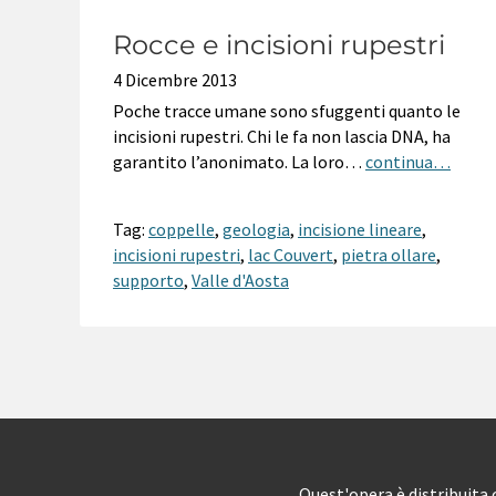
Rocce e incisioni rupestri
4 Dicembre 2013
Poche tracce umane sono sfuggenti quanto le
incisioni rupestri. Chi le fa non lascia DNA, ha
garantito l’anonimato. La loro…
continua…
Tag:
coppelle
,
geologia
,
incisione lineare
,
incisioni rupestri
,
lac Couvert
,
pietra ollare
,
supporto
,
Valle d'Aosta
Quest'opera è distribuita