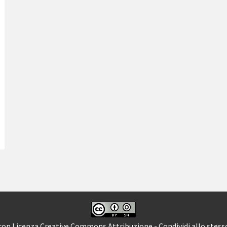
 con Licenza
Creative Commons Attribuzione - Condividi allo stess