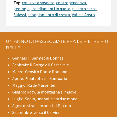
Tag:
concavità sospesa
,
contropendenza
,
geologia
,
insediamenti in quota
,
pietra a secco
,
Salassi
,
sdoppiamento di cresta
,
Valle d'Aosta
UN ANNO DI PASSEGGIATE FRA LE PIETRE PIÙ
BELLE
Gennaio : i Barmet di Donnas
Febbraio: Il Borgo e il Carnevale
Marzo: Geosito Ponte Romano
Aprile: Plout, oltre il Santuario
Maggio: Ru de Marseiller
Giugno: Raty, la montagna si muove
Luglio: Sapin, una valle tra due mondi
Agosto: strani incontri al Piccolo
Settembre: verso il Cervino