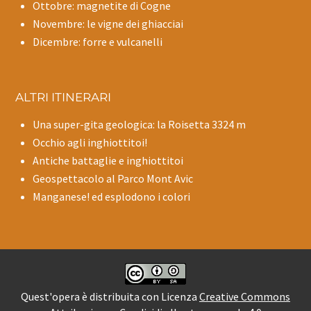
Ottobre: magnetite di Cogne
Novembre: le vigne dei ghiacciai
Dicembre: forre e vulcanelli
ALTRI ITINERARI
Una super-gita geologica: la Roisetta 3324 m
Occhio agli inghiottitoi!
Antiche battaglie e inghiottitoi
Geospettacolo al Parco Mont Avic
Manganese! ed esplodono i colori
Quest'opera è distribuita con Licenza
Creative Commons